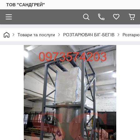
ТОВ "САНДГРЕЙ"
Товари та послуги
РОЗТАРЮВАЧ БІГ-БЕГІВ
Розтарюв