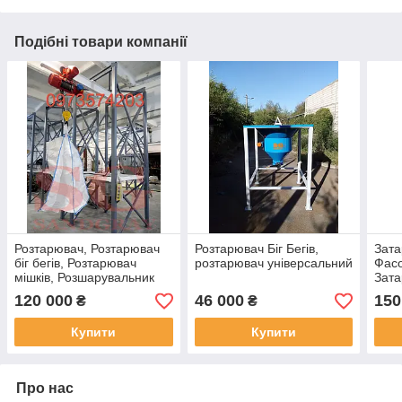
Подібні товари компанії
Розтарювач, Розтарювач
Розтарювач Біг Бегів,
Зата
біг бегів, Розтарювач
розтарювач універсальний
Фасо
мішків, Розшарувальник
Зата
Загр
120 000
46 000
150
₴
₴
Купити
Купити
Про нас