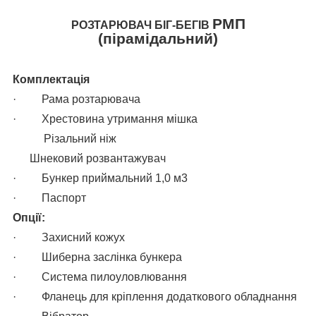
РМП
РОЗТАРЮВАЧ БІГ-БЕГІВ
(пірамідальний)
Комплектація
·
Рама розтарювача
·
Хрестовина утримання мішка
Різальний ніж
Шнековий розвантажувач
·
Бункер приймальний 1,0 м
3
·
Паспорт
Опції:
·
Захисний кожух
·
Шиберна заслінка бункера
·
Система пилоуловлювання
·
Фланець для кріплення додаткового обладнання