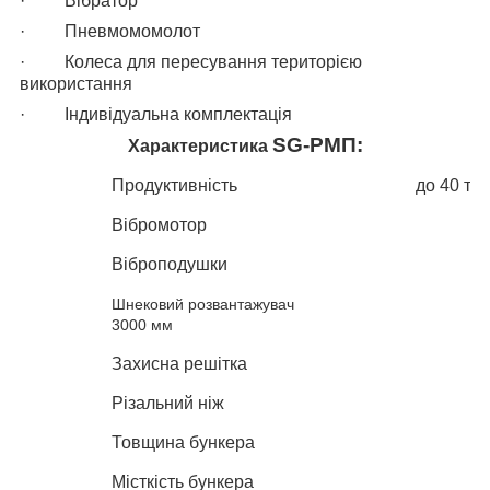
·
Вібратор
·
Пневмомомолот
·
Колеса для пересування територією
використання
·
Індивідуальна комплектація
SG
-РМП
:
Характеристика
Продуктивність
до 40 тон
Вібромотор
Віброподушки
Шнековий розвантажувач
3000 мм
Захисна решітка
Різальний ніж
Товщина бункера
Місткість бункера